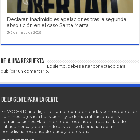
Declaran inadmisibles apelaciones tras la segunda
absolución en el caso Santa Marta
8 de mayo de 2026
Deja una respuesta
Lo siento, debes estar
conectado
para
publicar un comentario.
De la gente para la gente
En VOCES Diario digital estamos comprometidos con los derechos
humanos, la justicia transicional y la democratización de las
comunicaciones. Hablamos todos los días de la actualidad de
Latinoamérica y del mundo a través de la práctica de un
periodismo responsable, ético y profesional.