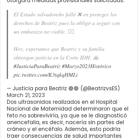
otorgara medidas provisionales solicitadas.
El Estado salvadoreño falló ❌ en proteger los
derechos de Beatriz pues la obligó a seguir con
un embarazo no viable. ✊🏽
Hoy, esperamos que Beatriz y su familia
obtengan justicia en la Corte IDH. 🙏
#JusticiaParaBeatriz
#Marzo2023Histórico
pic.twitter.com/K3tqkqHMLi
— Justicia para Beatriz 🟢🟣 (@BeatrizvsES)
March 21, 2023
Dos ultrasonidos realizados en el Hospital
Nacional de Maternidad determinaron que el
feto no sobreviviría, ya que se le diagnosticó
anencefalia, es decir, nacería sin partes del
cráneo y el encéfalo. Además, esto podría
traer consecuencias de salud importantes