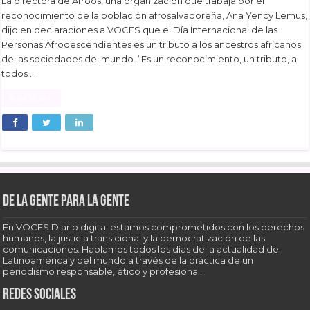
La directora de Afroos, una organización que trabaja por el
reconocimiento de la población afrosalvadoreña, Ana Yency Lemus,
dijo en declaraciones a VOCES que el Día Internacional de las
Personas Afrodescendientes es un tributo a los ancestros africanos
de las sociedades del mundo. “Es un reconocimiento, un tributo, a
todos …
Read More »
De la gente para la gente
En VOCES Diario digital estamos comprometidos con los derechos
humanos, la justicia transicional y la democratización de las
comunicaciones. Hablamos todos los días de la actualidad de
Latinoamérica y del mundo a través de la práctica de un
periodismo responsable, ético y profesional.
Redes sociales