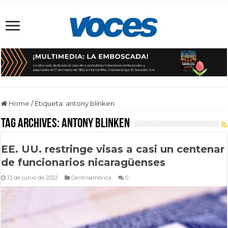
Home
/
Etiqueta:
antony blinken
Tag Archives:
antony blinken
EE. UU. restringe visas a casi un centenar
de funcionarios nicaragüenses
13 de junio de 2022
Centroamérica
0