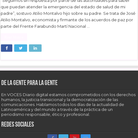
“Seguimos sin respuesta por parte de las autoridades para saber
que puedan atender la emergencia del estado de salud de mi
padre”, sostuvo Atilio Montalvo hijo sobre su padre. Se trata de José
Atilio Montalvo, economista y firmante de los acuerdos de paz por
parte del Frente Farabundo Martí Nacional …
Read More »
De la gente para la gente
En VOCES Diario digital estamos comprometidos con los derechos
humanos, la justicia transicional y la democratización de las
comunicaciones. Hablamos todos los días de la actualidad de
Latinoamérica y del mundo a través de la práctica de un
periodismo responsable, ético y profesional.
Redes sociales