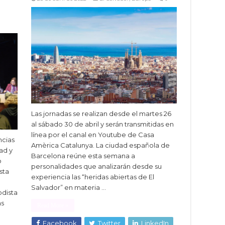
Las jornadas se realizan desde el martes 26
al sábado 30 de abril y serán transmitidas en
línea por el canal en Youtube de Casa
ncias
Amèrica Catalunya. La ciudad española de
ad y
Barcelona reúne esta semana a
o
personalidades que analizarán desde su
sta
experiencia las “heridas abiertas de El
Salvador” en materia …
odista
as
Read More »
Facebook
Twitter
LinkedIn