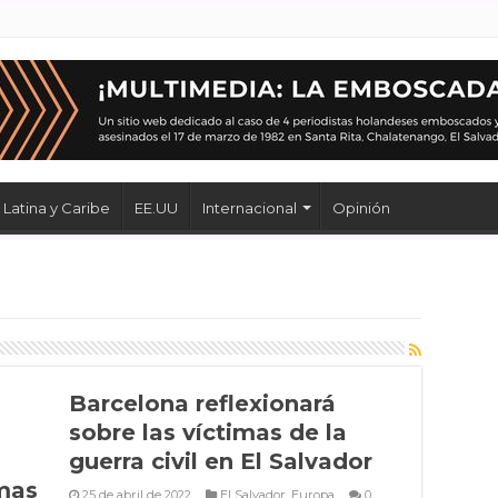
Latina y Caribe
EE.UU
Internacional
Opinión
Barcelona reflexionará
sobre las víctimas de la
guerra civil en El Salvador
imas
25 de abril de 2022
El Salvador
,
Europa
0