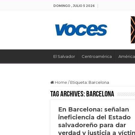
DOMINGO , JULIO 5 2026
El Salvador
Centroamérica
América 
Home
/
Etiqueta:
Barcelona
Tag Archives:
Barcelona
En Barcelona: señalan
ineficiencia del Estado
salvadoreño para dar
verdad y justicia a víct