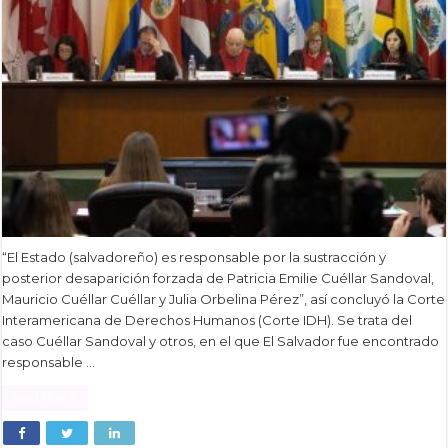
“El Estado (salvadoreño) es responsable por la sustracción y
posterior desaparición forzada de Patricia Emilie Cuéllar Sandoval,
Mauricio Cuéllar Cuéllar y Julia Orbelina Pérez”, así concluyó la Corte
Interamericana de Derechos Humanos (Corte IDH). Se trata del
caso Cuéllar Sandoval y otros, en el que El Salvador fue encontrado
responsable …
Read More »