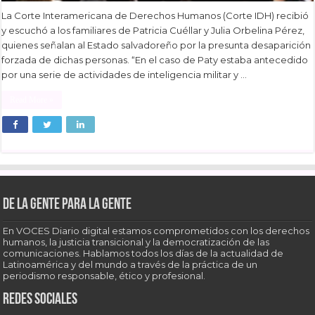
La Corte Interamericana de Derechos Humanos (Corte IDH) recibió
y escuchó a los familiares de Patricia Cuéllar y Julia Orbelina Pérez,
quienes señalan al Estado salvadoreño por la presunta desaparición
forzada de dichas personas. “En el caso de Paty estaba antecedido
por una serie de actividades de inteligencia militar y …
Read More »
De la gente para la gente
En VOCES Diario digital estamos comprometidos con los derechos
humanos, la justicia transicional y la democratización de las
comunicaciones. Hablamos todos los días de la actualidad de
Latinoamérica y del mundo a través de la práctica de un
periodismo responsable, ético y profesional.
Redes sociales