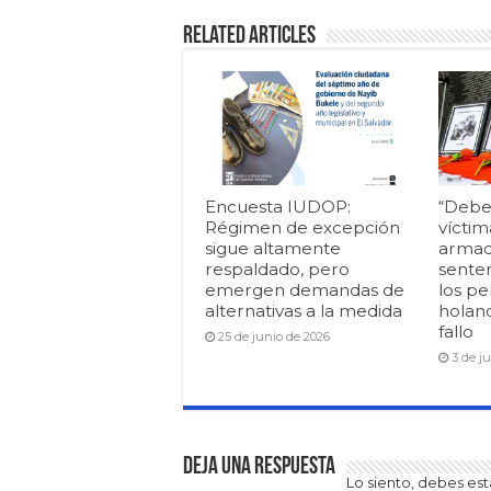
Related Articles
Encuesta IUDOP:
“Debe
Régimen de excepción
víctim
sigue altamente
armad
respaldado, pero
senten
emergen demandas de
los pe
alternativas a la medida
holan
fallo
25 de junio de 2026
3 de j
Deja una respuesta
Lo siento, debes es