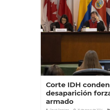
Corte IDH condena
desaparición forz
armado
David Ramírez
16 de mayo de 2024