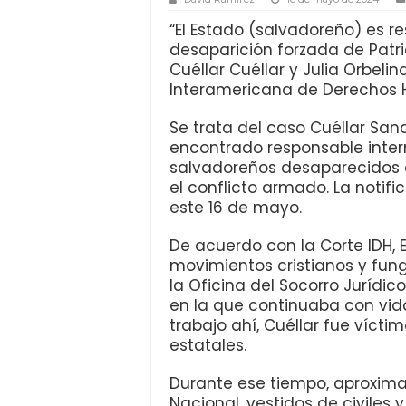
“El Estado (salvadoreño) es re
desaparición forzada de Patric
Cuéllar Cuéllar y Julia Orbelin
Interamericana de Derechos 
Se trata del caso Cuéllar Sand
encontrado responsable inte
salvadoreños desaparecidos en
el conflicto armado. La notifi
este 16 de mayo.
De acuerdo con la Corte IDH, 
movimientos cristianos y fung
la Oficina del Socorro Jurídic
en la que continuaba con vid
trabajo ahí, Cuéllar fue víct
estatales.
Durante ese tiempo, aproxim
Nacional, vestidos de civiles