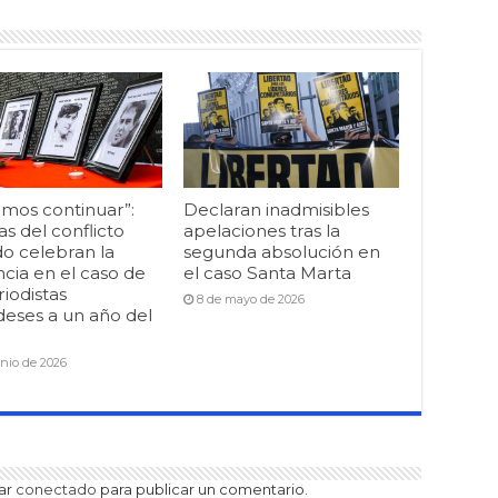
mos continuar”:
Declaran inadmisibles
as del conflicto
apelaciones tras la
o celebran la
segunda absolución en
cia en el caso de
el caso Santa Marta
riodistas
8 de mayo de 2026
deses a un año del
unio de 2026
tar
conectado
para publicar un comentario.