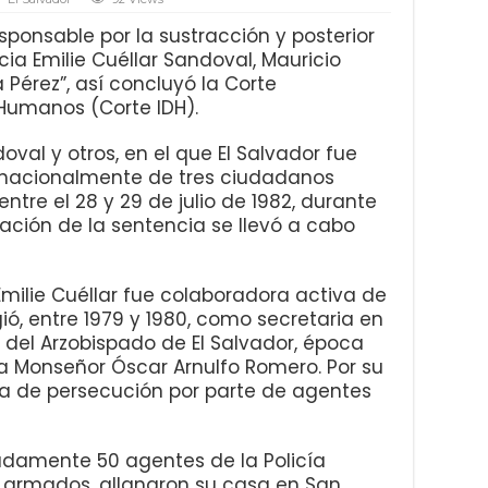
sponsable por la sustracción y posterior
ia Emilie Cuéllar Sandoval, Mauricio
a Pérez”, así concluyó la Corte
Humanos (Corte IDH).
oval y otros, en el que El Salvador fue
rnacionalmente de tres ciudadanos
tre el 28 y 29 de julio de 1982, durante
cación de la sentencia se llevó a cabo
Emilie Cuéllar fue colaboradora activa de
ió, entre 1979 y 1980, como secretaria en
o del Arzobispado de El Salvador, época
a Monseñor Óscar Arnulfo Romero. Por su
ima de persecución por parte de agentes
adamente 50 agentes de la Policía
 y armados, allanaron su casa en San