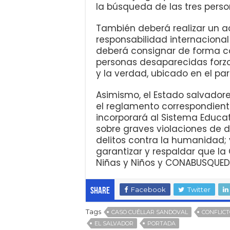
la búsqueda de las tres perso
También deberá realizar un a
responsabilidad internacional
deberá consignar de forma co
personas desaparecidas for
y la verdad, ubicado en el pa
Asimismo, el Estado salvadore
el reglamento correspondient
incorporará al Sistema Educ
sobre graves violaciones de
delitos contra la humanidad;
garantizar y respaldar que l
Niñas y Niños y CONABUSQUEDA
Facebook
Twitter
Share
Tags
CASO CUÉLLAR SANDOVAL
CONFLIC
EL SALVADOR
PORTADA