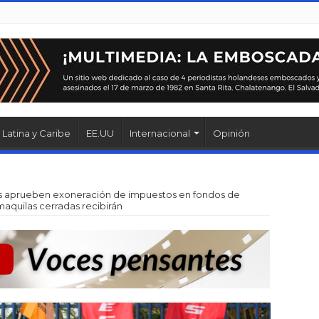
Latina y Caribe
EE.UU
Internacional
Opinión
s aprueben exoneración de impuestos en fondos de
aquilas cerradas recibirán