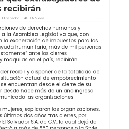
 recibirán
El Salvador
187 Views
aciones de derechos humanos y
n a la Asamblea Legislativa que, con
n la exoneración de impuestos para los
ayuda humanitaria, más de mil personas
stamente” ante los cierres
 maquilas en el país, recibirán.
oder recibir y disponer de la totalidad de
la situación actual de empobrecimiento
 se encuentran desde el cierre de su
eer desde hace más de un año ingreso
comunicado las organizaciones.
 mujeres, explicaron las organizaciones,
 últimos dos años tras cierres, por
l Salvador S.A. de C.V., la cual dejó de
fectó a más de 850 personas o la Style