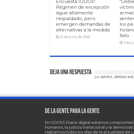
Encuesta IUDOP:
“Debe
Régimen de excepción
víctim
sigue altamente
armad
respaldado, pero
senten
emergen demandas de
los pe
alternativas a la medida
holan
fallo
25 de junio de 2026
3 de j
Deja una respuesta
Lo siento, debes es
De la gente para la gente
En VOCES Diario digital estamos comprometi
humanos, la justicia transicional y la democra
Hablamos todos los días de la actualidad de 