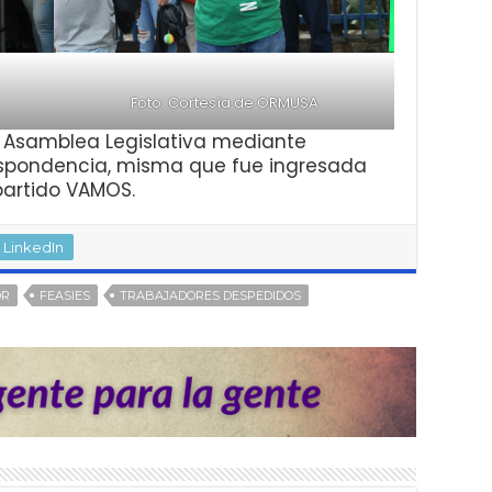
Foto: Cortesía de ORMUSA
 la Asamblea Legislativa mediante
spondencia, misma que fue ingresada
partido VAMOS.
LinkedIn
OR
FEASIES
TRABAJADORES DESPEDIDOS