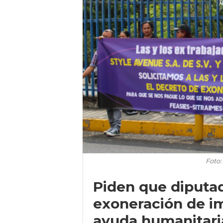
Foto:
Piden que diputa
exoneración de i
ayuda humanitari