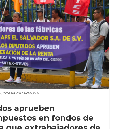
 Cortesía de ORMUSA
dos aprueben
mpuestos en fondos de
a que extrabajadores de