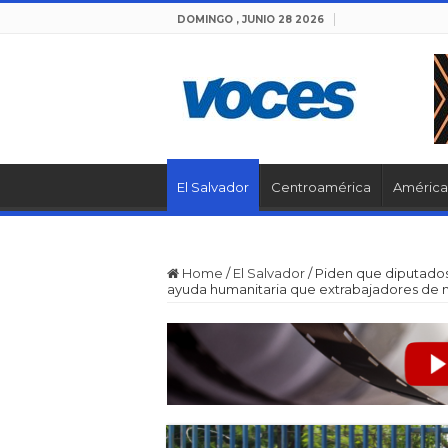
DOMINGO , JUNIO 28 2026
El Salvador
Centroamérica
América 
Home
/
El Salvador
/
Piden que diputado
ayuda humanitaria que extrabajadores de m