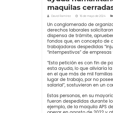
maquilas cerradas
David Ramírez
16 de mayo de 2024
Un conglomerado de organiz
derechos laborales solicitaro
dispensa de trámite, apruebe
fondos que, en concepto de 
trabajadoras despedidas “inju
“intempestivos” de empresas y
“Esta petición es con fin de p
esta ayuda, lo que aliviaría 
en el que más de mil familias
lugar de trabajo, por no pos
salarial”, sostuvieron en un 
Estas personas, en su mayoría
fueron despedidas durante los
ejemplo, de la maquila APS de E
operar en agosto de 2022 y a