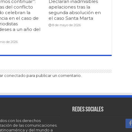
mos continuar”:
Declaran inadmisibles
as del conflicto
apelaciones tras la
o celebran la
segunda absolución en
cia en el caso de
el caso Santa Marta
riodistas
8 de mayo de 2026
deses a un año del
unio de 2026
tar
conectado
para publicar un comentario.
Redes sociales
dos con los derechos
tización de las comunicaciones.
Latinoamérica y del mundo a