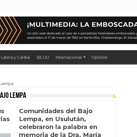
Latina y Caribe
EE.UU
Internacional
Opinión
 Lempa
Bajo Lempa
us
Comunidades del Bajo
rias
Lempa, en Usulután,
celebraron la palabra en
memoria de la Dra. María