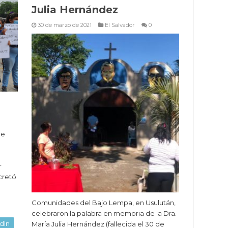
Julia Hernández
30 de marzo de 2021
El Salvador
0
de
r
cretó
Comunidades del Bajo Lempa, en Usulután,
celebraron la palabra en memoria de la Dra.
dIn
María Julia Hernández (fallecida el 30 de