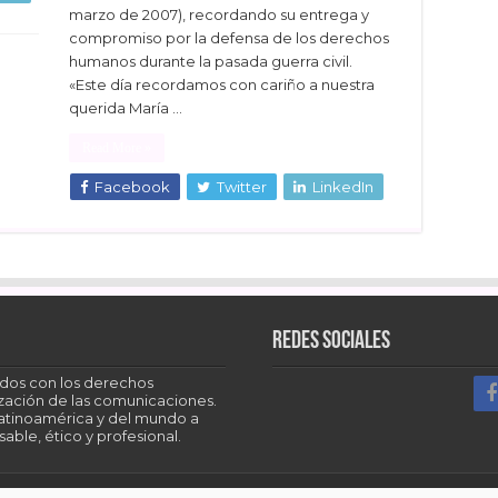
marzo de 2007), recordando su entrega y
compromiso por la defensa de los derechos
humanos durante la pasada guerra civil.
«Este día recordamos con cariño a nuestra
querida María …
Read More »
Facebook
Twitter
LinkedIn
Redes sociales
dos con los derechos
tización de las comunicaciones.
Latinoamérica y del mundo a
able, ético y profesional.