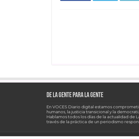
De la gente para la gente
En VOCES Diario digital estamos comprometi
humanos, la justicia transicional y la democra
Hablamos todos los días de la actualidad de 
través de la práctica de un periodismo respons