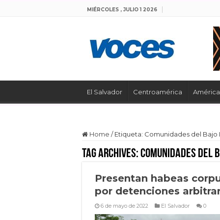
MIÉRCOLES , JULIO 1 2026
El Salvador
Centroamérica
América 
Home
/
Etiqueta:
Comunidades del Bajo
Tag Archives:
Comunidades del 
Presentan habeas corp
por detenciones arbitra
6 de mayo de 2022
El Salvador
0