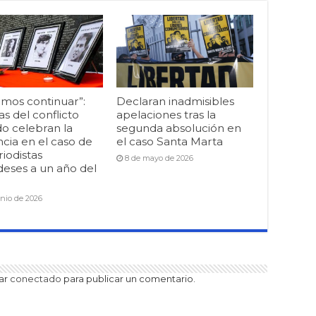
mos continuar”:
Declaran inadmisibles
as del conflicto
apelaciones tras la
o celebran la
segunda absolución en
cia en el caso de
el caso Santa Marta
riodistas
8 de mayo de 2026
deses a un año del
unio de 2026
tar
conectado
para publicar un comentario.