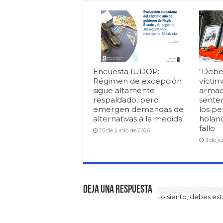
Encuesta IUDOP:
“Debe
Régimen de excepción
víctim
sigue altamente
armad
respaldado, pero
senten
emergen demandas de
los pe
alternativas a la medida
holan
fallo
25 de junio de 2026
3 de j
Deja una respuesta
Lo siento, debes es