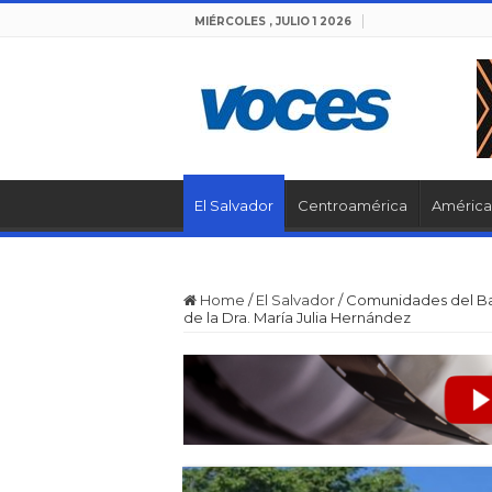
MIÉRCOLES , JULIO 1 2026
El Salvador
Centroamérica
América 
Home
/
El Salvador
/
Comunidades del Baj
de la Dra. María Julia Hernández