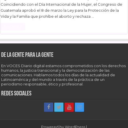
Coincidiendo con el Día Internacional de la Mujer, el Congreso de
Guatemala aprobó el 8 de marzo la Ley para la Protección de la
Vida y la Familia que prohíbe el aborto y rechaza …
Read More »
De la gente para la gente
En VOCES Diario digital estamos comprometidos con los derechos
humanos, la justicia transicional y la democratización de las
comunicaciones. Hablamos todos los días de la actualidad de
Latinoamérica y del mundo a través de la práctica de un
periodismo responsable, ético y profesional.
Redes sociales
Powered by
WordPress
|