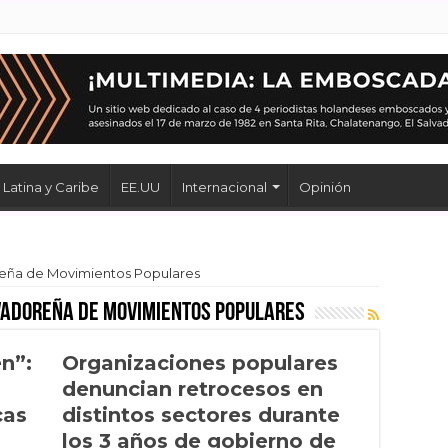
Latina y Caribe
EE.UU
Internacional
Opinión
eña de Movimientos Populares
vadoreña de Movimientos Populares
en”:
Organizaciones populares
denuncian retrocesos en
cas
distintos sectores durante
los 3 años de gobierno de