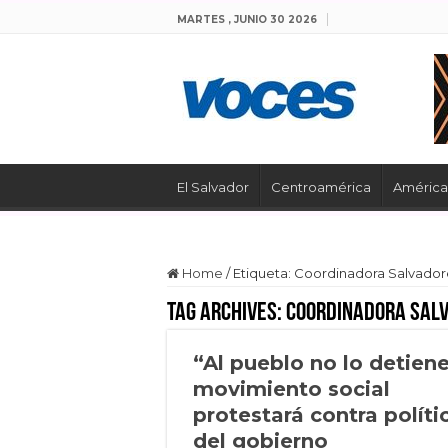
MARTES , JUNIO 30 2026
El Salvador
Centroamérica
América 
Home
/
Etiqueta:
Coordinadora Salvador
Tag Archives:
Coordinadora Sal
“Al pueblo no lo detien
movimiento social
protestará contra políti
del gobierno