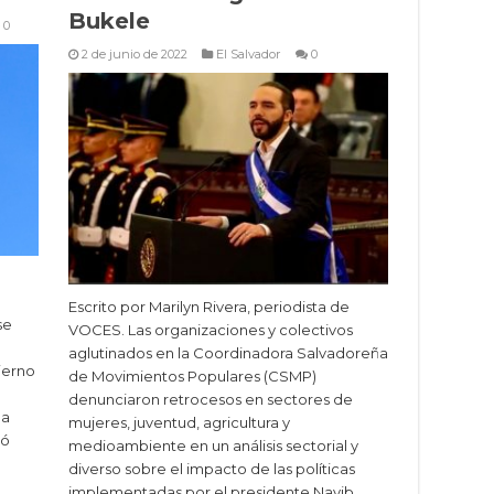
Bukele
0
2 de junio de 2022
El Salvador
0
Escrito por Marilyn Rivera, periodista de
se
VOCES. Las organizaciones y colectivos
aglutinados en la Coordinadora Salvadoreña
ierno
de Movimientos Populares (CSMP)
denunciaron retrocesos en sectores de
ha
mujeres, juventud, agricultura y
ró
medioambiente en un análisis sectorial y
diverso sobre el impacto de las políticas
implementadas por el presidente Nayib