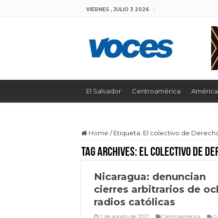
VIERNES , JULIO 3 2026
El Salvador
Centroamérica
América 
Home
/
Etiqueta:
El colectivo de Derec
Tag Archives:
El colectivo de D
Nicaragua: denuncian
cierres arbitrarios de o
radios católicas
2 de agosto de 2022
Centroamérica
0