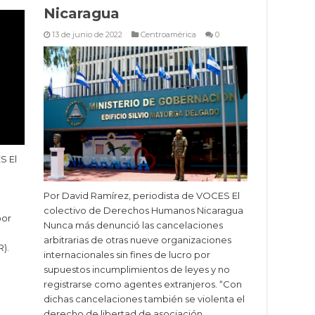
Nicaragua
13 de junio de 2022
Centroamérica
0
S El
Por David Ramírez, periodista de VOCES El
colectivo de Derechos Humanos Nicaragua
por
Nunca más denunció las cancelaciones
arbitrarias de otras nueve organizaciones
).
internacionales sin fines de lucro por
supuestos incumplimientos de leyes y no
registrarse como agentes extranjeros. “Con
dichas cancelaciones también se violenta el
derecho de libertad de asociación, …