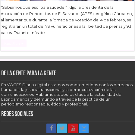
“Sabíamos que eso iba a suceder”, dijo la presidenta de la
Asociación de Periodistas de El Salvador (APES), Angélica Cárcamo,
al lamentar que durante la jornada de votación del 4 de febrero, se
registraran un total de 173 vulneraciones a la libertad de prensa y 93
casos. Durante más de …
Read More »
De la gente para la gente
En VOCES Diario digital estamos comprometidos con los derechos
humanos, la justicia transicional y la democratización de las
comunicaciones. Hablamos todos los días de la actualidad de
Latinoamérica y del mundo a través de la práctica de un
periodismo responsable, ético y profesional.
Redes sociales