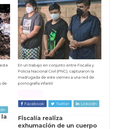
En un trabajo en conjunto entre Fiscalía y
 este
Policía Nacional Civil (PNC), capturaron la
madrugada de este viernes a una red de
pornografía infantil.
s de
Read More »
Facebook
Twitter
LinkedIn
dIn
 la
Fiscalía realiza
exhumación de un cuerpo