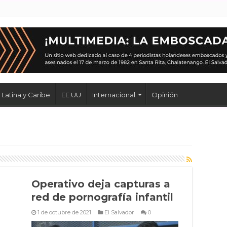
Latina y Caribe
EE.UU
Internacional
Opinión
Operativo deja capturas a
red de pornografía infantil
1 de octubre de 2021
El Salvador
0