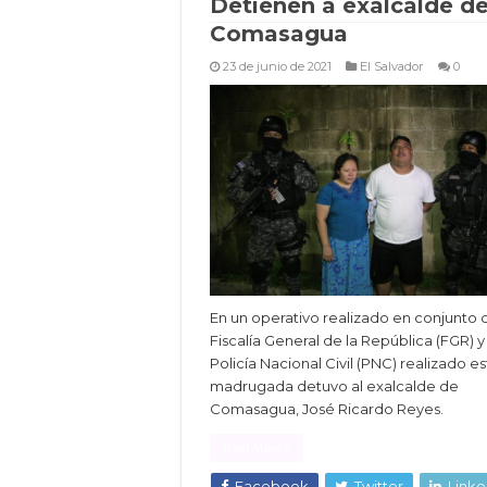
Detienen a exalcalde d
Comasagua
23 de junio de 2021
El Salvador
0
En un operativo realizado en conjunto 
Fiscalía General de la República (FGR) y 
Policía Nacional Civil (PNC) realizado es
madrugada detuvo al exalcalde de
Comasagua, José Ricardo Reyes.
Read More »
Facebook
Twitter
Linke