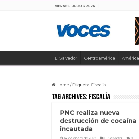
VIERNES , JULIO 3 2026
El Salvador
Centroamérica
América 
Home
/
Etiqueta:
Fiscalía
Tag Archives:
Fiscalía
PNC realiza nueva
destrucción de cocaína
incautada
14 de enero de 2022
El Salvador
0