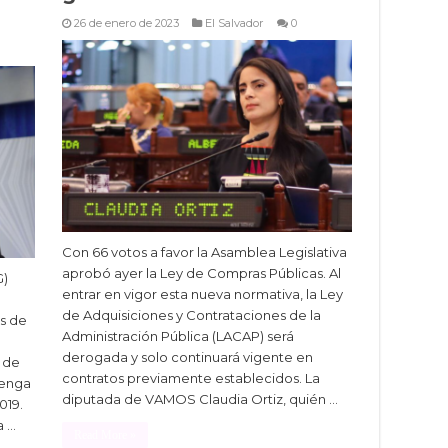
26 de enero de 2023
El Salvador
0
Con 66 votos a favor la Asamblea Legislativa
aprobó ayer la Ley de Compras Públicas. Al
G)
entrar en vigor esta nueva normativa, la Ley
de Adquisiciones y Contrataciones de la
s de
Administración Pública (LACAP) será
derogada y solo continuará vigente en
 de
contratos previamente establecidos. La
renga
diputada de VAMOS Claudia Ortiz, quién …
019.
a …
Read More »