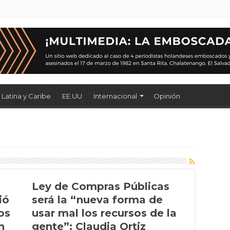
Latina y Caribe
EE.UU
Internacional
Opinión
Ley de Compras Públicas
ió
será la “nueva forma de
os
usar mal los recursos de la
n
gente”: Claudia Ortiz