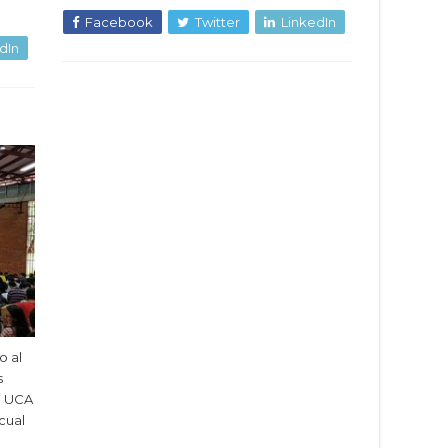
Facebook
Twitter
LinkedIn
dIn
o al
s
a UCA
 cual