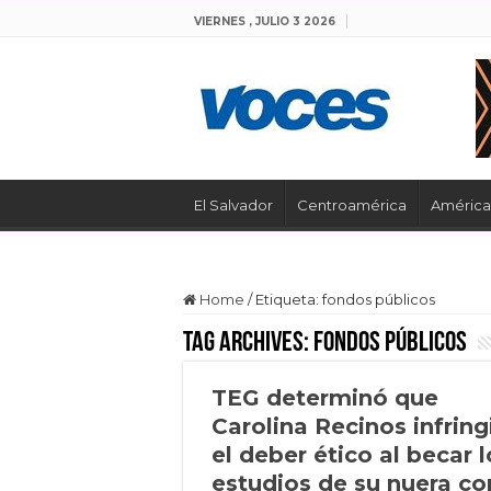
VIERNES , JULIO 3 2026
El Salvador
Centroamérica
América 
Home
/
Etiqueta:
fondos públicos
Tag Archives:
fondos públicos
TEG determinó que
Carolina Recinos infring
el deber ético al becar l
estudios de su nuera co