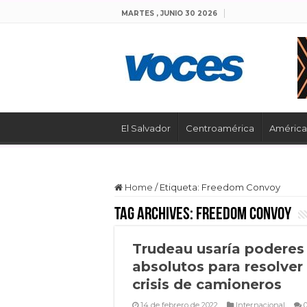
MARTES , JUNIO 30 2026
El Salvador
Centroamérica
América 
Home
/
Etiqueta:
Freedom Convoy
Tag Archives:
Freedom Convoy
Trudeau usaría poderes
absolutos para resolver
crisis de camioneros
14 de febrero de 2022
Internacional