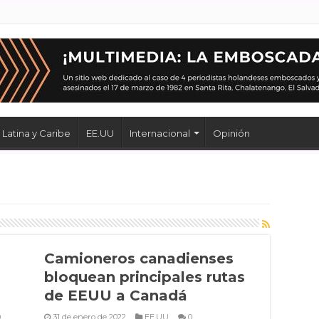
Latina y Caribe
EE.UU
Internacional
Opinión
Camioneros canadienses
bloquean principales rutas
de EEUU a Canadá
0
31 de enero de 2022
EE.UU
0