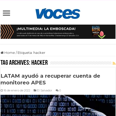
Home
/
Etiqueta:
hacker
Tag Archives:
hacker
LATAM ayudó a recuperar cuenta de
monitoreo APES
16 de enero de 2022
El Salvador
0