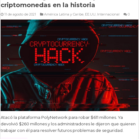
criptomonedas en la historia
11 de agosto de 2021
América Latina y Caribe
,
EE.UU
,
Internacional
0
Atacó la plataforma PolyNetwork para robar $611 millones. Ya
devolvió $260 millones y los administradores le dijeron que quieren
trabajar con él para resolver futuros problemas de seguridad.