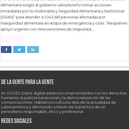
Alimentaria exigió al gobierno salvadoreño tomar acciones
inmediatas por la «Soberanía y Seguridad Alimentaria y Nutricional
(SSAN)” para atender a 1,043,661 personas afectadas por
inseguridad alimentara en etapa de emergencia y crisis. “Requieren
apoyo urgente con intervenciones de respuesta …
Read More »
De la gente para la gente
En VOCES Diario digital estamos comprometidos con los derechos
humanos, la justicia transicional y la democratización de las
comunicaciones. Hablamos todos los días de la actualidad de
Latinoamérica y del mundo a través de la práctica de un
periodismo responsable, ético y profesional.
Redes sociales