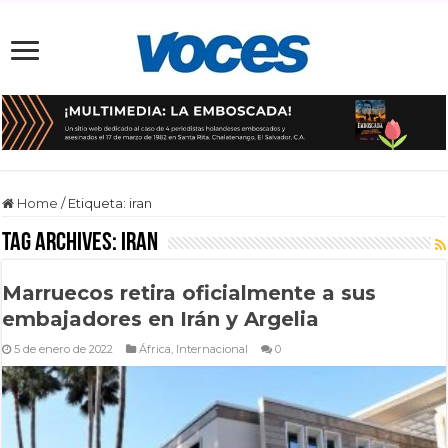
Home
/
Etiqueta:
iran
Tag Archives:
iran
Marruecos retira oficialmente a sus
embajadores en Irán y Argelia
5 de enero de 2022
África
,
Internacional
0