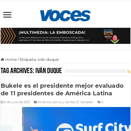
Home
/
Etiqueta:
iván duque
Tag Archives:
iván duque
Bukele es el presidente mejor evaluado
de 11 presidentes de América Latina
6 de julio de 2021
América Latina y Caribe
,
El Salvador
0