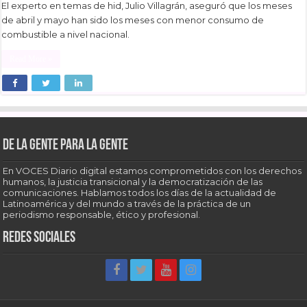
El experto en temas de hid, Julio Villagrán, aseguró que los meses
de abril y mayo han sido los meses con menor consumo de
combustible a nivel nacional.
Read More »
De la gente para la gente
En VOCES Diario digital estamos comprometidos con los derechos
humanos, la justicia transicional y la democratización de las
comunicaciones. Hablamos todos los días de la actualidad de
Latinoamérica y del mundo a través de la práctica de un
periodismo responsable, ético y profesional.
Redes sociales