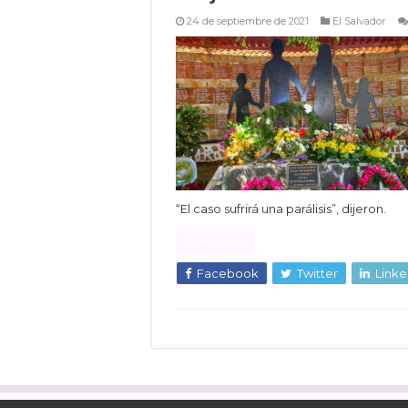
24 de septiembre de 2021
El Salvador
“El caso sufrirá una parálisis”, dijeron.
Read More »
Facebook
Twitter
Linke