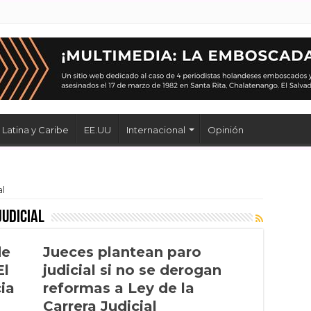
Latina y Caribe
EE.UU
Internacional
Opinión
al
Judicial
de
Jueces plantean paro
El
judicial si no se derogan
ia
reformas a Ley de la
Carrera Judicial