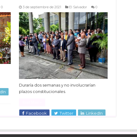
0
3 de septiembre de 2021
El Salvador
0
Duraría dos semanas y no involucrarían
plazos constitucionales.
dIn
Read More »
Facebook
Twitter
LinkedIn