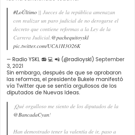
#LoÚltimo
|| Jueces de la república amenazan
con realizar un paro judicial de no derogarse el
decreto que contiene reformas a la Ley de la
Carrera Judicial.
@pachequitoyskl
pic.twitter.com/UCA1H3O26K
— Radio YSKL 📻 💻 📲 (@radioyskl)
September
3, 2021
Sin embargo, después de que se aprobaron
las reformas, el presidente Bukele manifestó
vía Twitter que se sentía orgullosos de los
diputados de Nuevas Ideas.
¡Qué orgulloso me siento de los diputados de la
@BancadaCyan
!
Han demostrado tener la valentía de ir, paso a