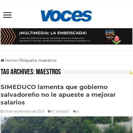
Home
/
Etiqueta:
maestros
Tag Archives:
maestros
SIMEDUCO lamenta que gobierno
salvadoreño no le apueste a mejorar
salarios
29 de septiembre de 2023
El Salvador
0