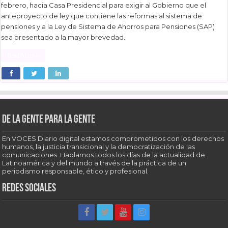
febrero, hacia Casa Presidencial para exigir al Gobierno que el
anteproyecto de ley que contiene las reformas al sistema de
pensiones y a la Ley de Sistema de Ahorros para Pensiones (SAP)
sea presentado a la mayor brevedad.
Read More »
De la gente para la gente
En VOCES Diario digital estamos comprometidos con los derechos
humanos, la justicia transicional y la democratización de las
comunicaciones. Hablamos todos los días de la actualidad de
Latinoamérica y del mundo a través de la práctica de un
periodismo responsable, ético y profesional.
Redes sociales