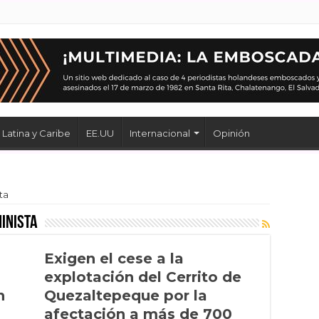
Latina y Caribe
EE.UU
Internacional
Opinión
ta
inista
Exigen el cese a la
explotación del Cerrito de
n
Quezaltepeque por la
afectación a más de 700