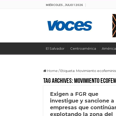
MIÉRCOLES , JULIO 1 2026
El Salvador
Centroamérica
América 
Home
/
Etiqueta:
Movimiento ecofeminis
Tag Archives:
Movimiento ecofem
Exigen a FGR que
investigue y sancione a
empresas que continúa
explotando la zona del