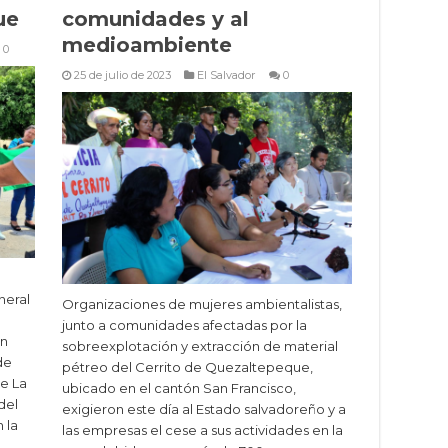
ue
comunidades y al
medioambiente
0
25 de julio de 2023
El Salvador
0
neral
Organizaciones de mujeres ambientalistas,
junto a comunidades afectadas por la
on
sobreexplotación y extracción de material
de
pétreo del Cerrito de Quezaltepeque,
e La
ubicado en el cantón San Francisco,
del
exigieron este día al Estado salvadoreño y a
 la
las empresas el cese a sus actividades en la