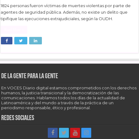
1824 personas fueron víctimas de muertes violentas por parte de
agentes de seguridad pública. Además, no existe un delito que
tipifique las ejecuciones extrajudiciales, según la OUDH.
Read More »
De la gente para la gente
En VOCES Diario digital estamos comprometidos con los derechos
humanos, la justicia transicional y la democratización de las
comunicaciones. Hablamos todos los días de la actualidad de
Latinoamérica y del mundo a través de la práctica de un
periodismo responsable, ético y profesional.
Redes sociales