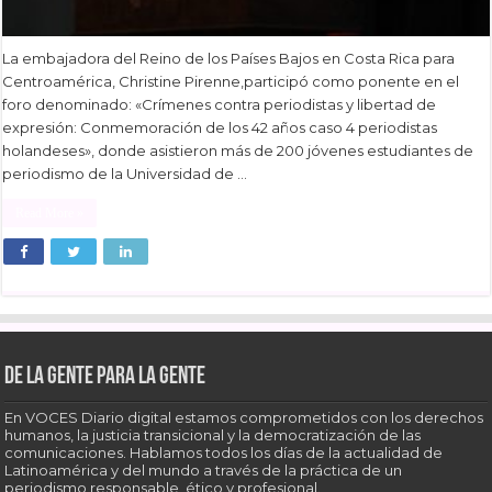
La embajadora del Reino de los Países Bajos en Costa Rica para
Centroamérica, Christine Pirenne,participó como ponente en el
foro denominado: «Crímenes contra periodistas y libertad de
expresión: Conmemoración de los 42 años caso 4 periodistas
holandeses», donde asistieron más de 200 jóvenes estudiantes de
periodismo de la Universidad de …
Read More »
De la gente para la gente
En VOCES Diario digital estamos comprometidos con los derechos
humanos, la justicia transicional y la democratización de las
comunicaciones. Hablamos todos los días de la actualidad de
Latinoamérica y del mundo a través de la práctica de un
periodismo responsable, ético y profesional.