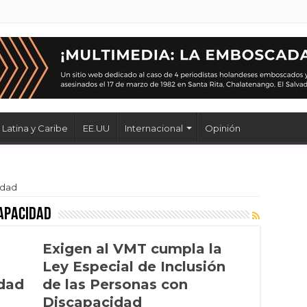
Latina y Caribe
EE.UU
Internacional
Opinión
idad
apacidad
Exigen al VMT cumpla la
Ley Especial de Inclusión
idad
de las Personas con
Discapacidad