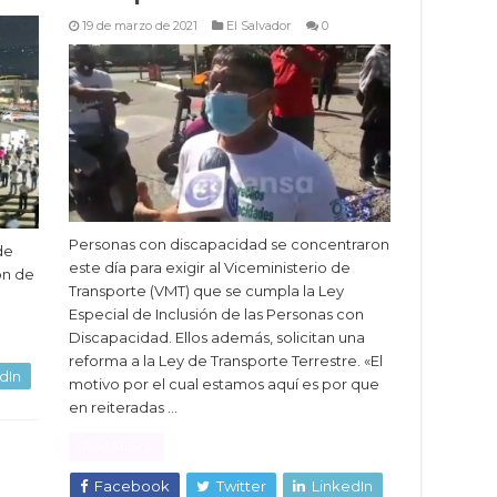
19 de marzo de 2021
El Salvador
0
Personas con discapacidad se concentraron
de
este día para exigir al Viceministerio de
ón de
Transporte (VMT) que se cumpla la Ley
Especial de Inclusión de las Personas con
Discapacidad. Ellos además, solicitan una
reforma a la Ley de Transporte Terrestre. «El
dIn
motivo por el cual estamos aquí es por que
en reiteradas …
Read More »
Facebook
Twitter
LinkedIn