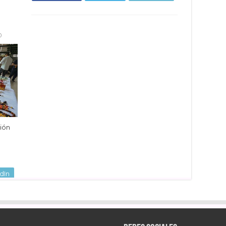
0
ión
dIn