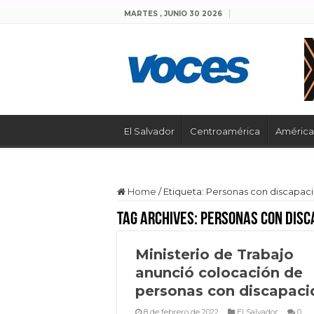
MARTES , JUNIO 30 2026
El Salvador
Centroamérica
América 
Home
/
Etiqueta:
Personas con discapac
Tag Archives:
Personas con disc
Ministerio de Trabajo
anunció colocación de
personas con discapac
8 de febrero de 2022
El Salvador
0