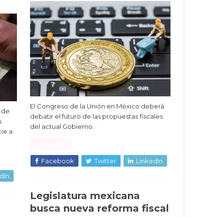
El Congreso de la Unión en México deberá
d de
debatir el futuro de las propuestas fiscales
s
del actual Gobierno.
ie a
Read More »
Facebook
Twitter
LinkedIn
dIn
Legislatura mexicana
busca nueva reforma fiscal