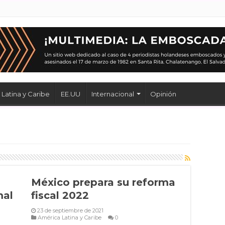
Latina y Caribe
EE.UU
Internacional
Opinión
México prepara su reforma
mal
fiscal 2022
23 de septiembre de 2021
América Latina y Caribe
0