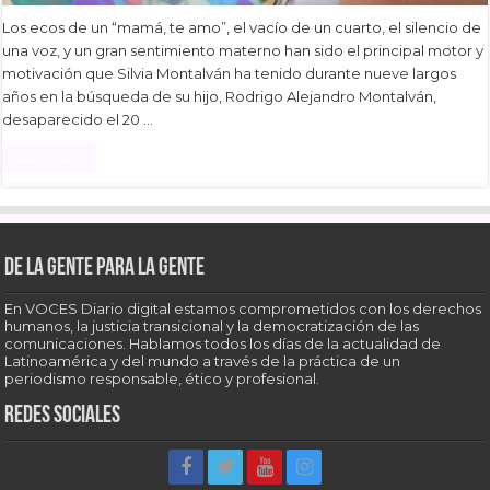
Los ecos de un “mamá, te amo”, el vacío de un cuarto, el silencio de
una voz, y un gran sentimiento materno han sido el principal motor y
motivación que Silvia Montalván ha tenido durante nueve largos
años en la búsqueda de su hijo, Rodrigo Alejandro Montalván,
desaparecido el 20 …
Read More »
De la gente para la gente
En VOCES Diario digital estamos comprometidos con los derechos
humanos, la justicia transicional y la democratización de las
comunicaciones. Hablamos todos los días de la actualidad de
Latinoamérica y del mundo a través de la práctica de un
periodismo responsable, ético y profesional.
Redes sociales