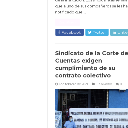
de la institución. Los sindicalistas señal
que a uno de sus compañeros se les ha
notificado que …
Read More »
Facebook
Twitter
Linke
Sindicato de la Corte d
Cuentas exigen
cumplimiento de su
contrato colectivo
1 de febrero de 2021
El Salvador
0