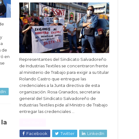
de
 y
la
s de
ró en
Representantes del Sindicato Salvadoreño
 se
de Industrias Textiles se concentraron frente
al ministerio de Trabajo para exigir a su titular
Rolando Castro que entregue las
credenciales a la Junta directiva de esta
dIn
organización. Rosa Granados, secretaria
general del Sindicato Salvadoreño de
Industrias Textiles pide al Ministro de Trabajo
entregar las credenciales …
 la
Read More »
Facebook
Twitter
LinkedIn