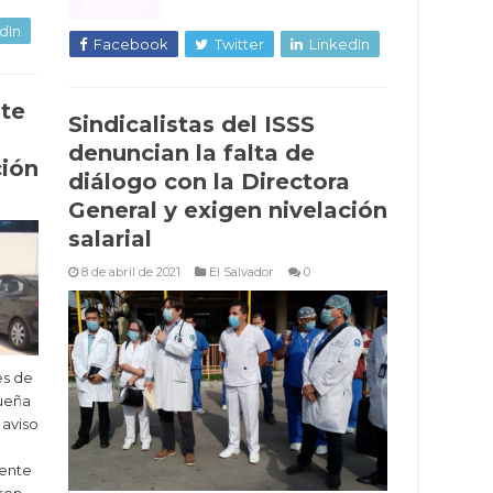
Read More »
dIn
Facebook
Twitter
LinkedIn
nte
Sindicalistas del ISSS
denuncian la falta de
ción
diálogo con la Directora
General y exigen nivelación
salarial
8 de abril de 2021
El Salvador
0
es de
queña
aviso
dente