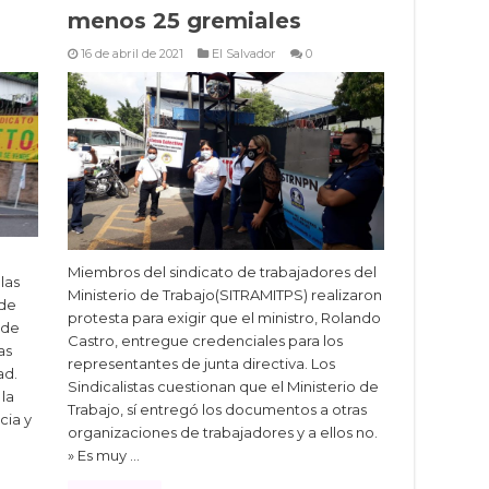
menos 25 gremiales
16 de abril de 2021
El Salvador
0
Miembros del sindicato de trabajadores del
las
Ministerio de Trabajo(SITRAMITPS) realizaron
 de
protesta para exigir que el ministro, Rolando
 de
Castro, entregue credenciales para los
as
representantes de junta directiva. Los
ad.
Sindicalistas cuestionan que el Ministerio de
la
Trabajo, sí entregó los documentos a otras
cia y
organizaciones de trabajadores y a ellos no.
» Es muy …