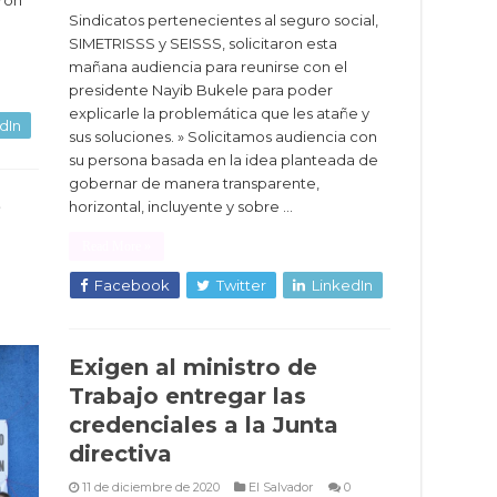
aron
Sindicatos pertenecientes al seguro social,
SIMETRISSS y SEISSS, solicitaron esta
mañana audiencia para reunirse con el
presidente Nayib Bukele para poder
explicarle la problemática que les atañe y
dIn
sus soluciones. » Solicitamos audiencia con
su persona basada en la idea planteada de
gobernar de manera transparente,
e
horizontal, incluyente y sobre …
Read More »
Facebook
Twitter
LinkedIn
Exigen al ministro de
Trabajo entregar las
credenciales a la Junta
directiva
11 de diciembre de 2020
El Salvador
0