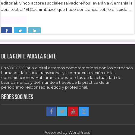
editorial. Cinco actores sociales salvadoreños llevarán a Alemania la
obra teatral “El Cachimbazo” que hace conciencia sobre el cuido …
Read More »
De la gente para la gente
En VOCES Diario digital estamos comprometidos con los derechos
humanos, la justicia transicional y la democratización de las
comunicaciones. Hablamos todos los días de la actualidad de
Latinoamérica y del mundo a través de la práctica de un
periodismo responsable, ético y profesional.
Redes sociales
Powered by
WordPress
|