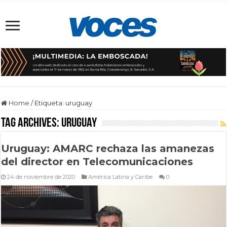
Home
/
Etiqueta:
uruguay
Tag Archives:
uruguay
Uruguay: AMARC rechaza las amanezas
del director en Telecomunicaciones
24 de noviembre de 2020
América Latina y Caribe
0