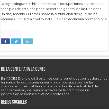
Delcy Rodríguez se hizo eco de las preocupaciones expresadas a
principios de este año por el secretario general de las Naciones
Unidas, Antonio Guterres, sobre la distribución desigual de las
vacunas COVID-19 a nivel mundial. La vicemandataria prometió que
…
Read More »
De la gente para la gente
En VOCES Diario digital estamos comprometidos con los derechos
humanos, la justicia transicional y la democratización de las
comunicaciones. Hablamos todos los días de la actualidad de
Latinoamérica y del mundo a través de la práctica de un
periodismo responsable, ético y profesional.
Redes sociales