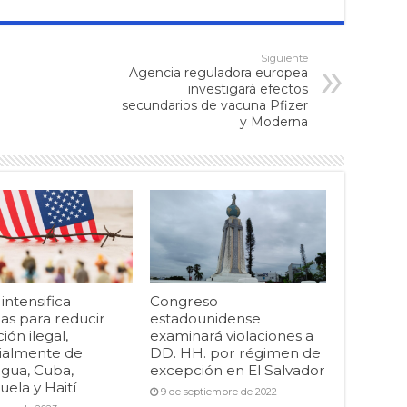
Siguiente
Agencia reguladora europea
investigará efectos
secundarios de vacuna Pfizer
y Moderna
ntensifica
Congreso
as para reducir
estadounidense
ión ilegal,
examinará violaciones a
ialmente de
DD. HH. por régimen de
agua, Cuba,
excepción en El Salvador
ela y Haití
9 de septiembre de 2022