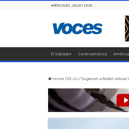
MIÉRCOLES , JULIO 1 2026
El Salvador
Centroamérica
América 
Home
/
EE.UU
/
Sugieren a Biden utiliza