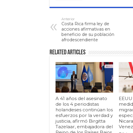
Anterior
Costa Rica firma ley de
acciones afirmativas en
beneficio de su población
afrodescendiente
Related Articles
A 41 años del asesinato
EEUU i
de los 4 periodistas
medid
holandeses continúan los
migrac
esfuerzos por la verdad y
espec
justicia, afirmó Birgitta
Nicar
Tazelaar, embajadora del
Venezu
Reino de los Países Bajos