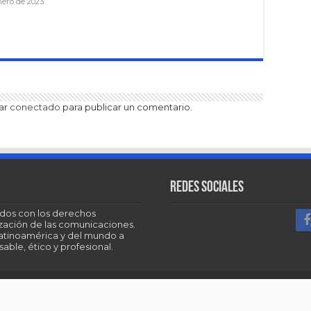
nero de 2023
tar
conectado
para publicar un comentario.
Redes sociales
dos con los derechos
tización de las comunicaciones.
Latinoamérica y del mundo a
able, ético y profesional.