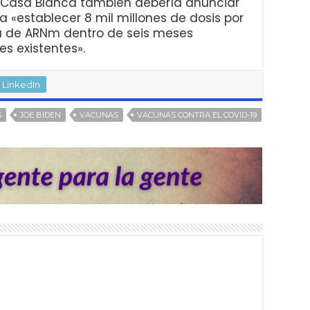
la Casa Blanca también debería anunciar
 «establecer 8 mil millones de dosis por
 de ARNm dentro de seis meses
es existentes».
LinkedIn
S
JOE BIDEN
VACUNAS
VACUNAS CONTRA EL COVID-19