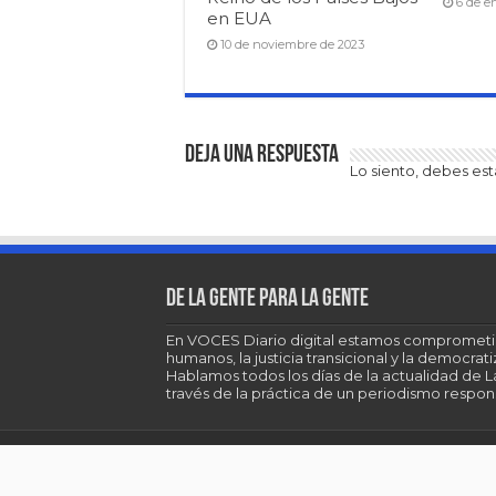
6 de e
en EUA
10 de noviembre de 2023
Deja una respuesta
Lo siento, debes es
De la gente para la gente
En VOCES Diario digital estamos comprometi
humanos, la justicia transicional y la democra
Hablamos todos los días de la actualidad de 
través de la práctica de un periodismo respons
© Copyright 2026, All Rights Reserved