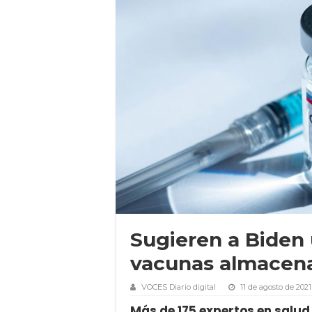
Sugieren a Biden u
vacunas almacen
VOCES Diario digital
11 de agosto de 2021
Más de 175 expertos en salud p