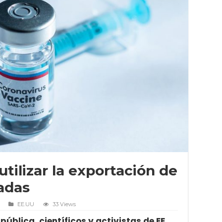
tilizar la exportación de
adas
EE.UU
33 Views
ública, científicos y activistas de EE.