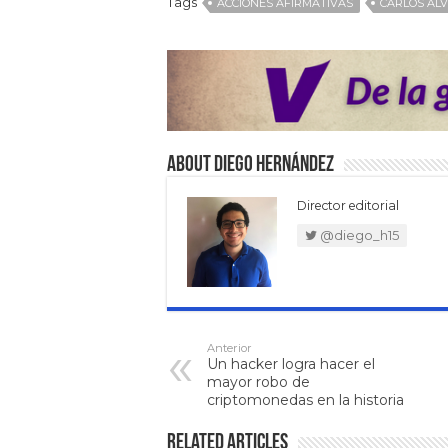
Tags
ACCIONES AFIRMATIVAS
CARLOS AL
About Diego Hernández
Director editorial
@diego_h15
Anterior
Un hacker logra hacer el
mayor robo de
criptomonedas en la historia
Related Articles