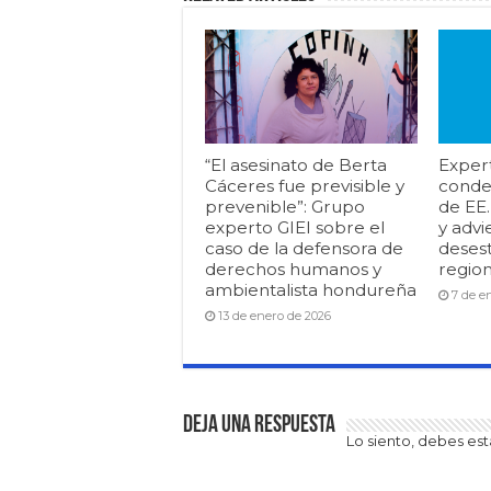
“El asesinato de Berta
Exper
Cáceres fue previsible y
conde
prevenible”: Grupo
de EE
experto GIEI sobre el
y advi
caso de la defensora de
desest
derechos humanos y
region
ambientalista hondureña
7 de e
13 de enero de 2026
Deja una respuesta
Lo siento, debes es