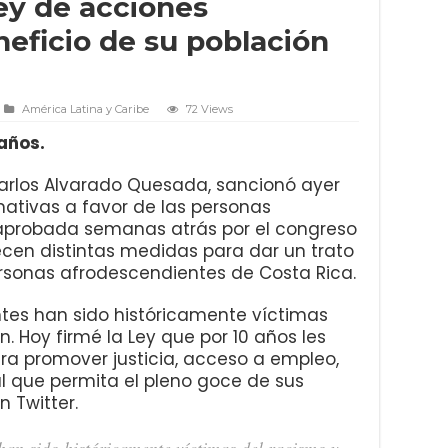
ley de acciones
neficio de su población
América Latina y Caribe
72 Views
 años.
Carlos Alvarado Quesada, sancionó ayer
mativas a favor de las personas
 aprobada semanas atrás por el congreso
lecen distintas medidas para dar un trato
ersonas afrodescendientes de Costa Rica.
tes han sido históricamente víctimas
n. Hoy firmé la Ley que por 10 años les
ra promover justicia, acceso a empleo,
l que permita el pleno goce de sus
n Twitter.
han sido históricamente víctimas del racismo y