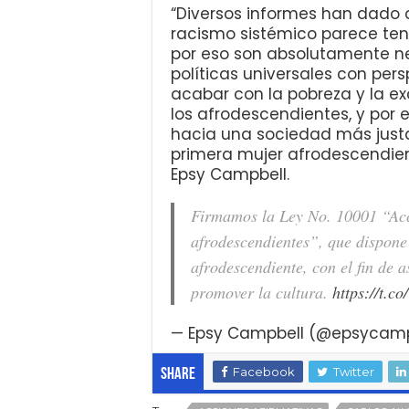
“Diversos informes han dado c
racismo sistémico parece tene
por eso son absolutamente ne
políticas universales con per
acabar con la pobreza y la ex
los afrodescendientes, y por e
hacia una sociedad más justa e
primera mujer afrodescendien
Epsy Campbell.
Firmamos la Ley No. 10001 “Acci
afrodescendientes”, que dispone 
afrodescendiente, con el fin de 
promover la cultura.
https://t.c
— Epsy Campbell (@epsycam
Facebook
Twitter
Share