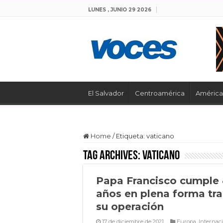
LUNES , JUNIO 29 2026
El Salvador
Centroamérica
América 
Home
/
Etiqueta:
vaticano
Tag Archives:
vaticano
Papa Francisco cumple
años en plena forma tra
su operación
17 de diciembre de 2021
Europa
,
Internac