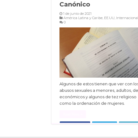
Canónico
1 de junio de 2021
América Latina y Caribe
,
EE.UU
,
Internaciona
0
Algunos de estos tienen que ver con lo
abusos sexuales a menores, adultos, de
económicos y algunos de tez religioso
como la ordenación de mujeres.
Read More »
Facebook
Twitter
Linke