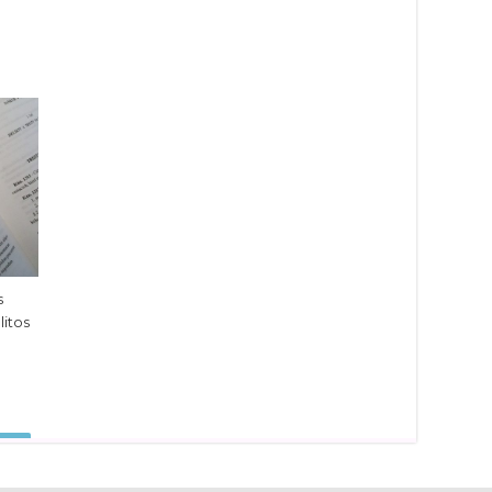
l
s
litos
dIn