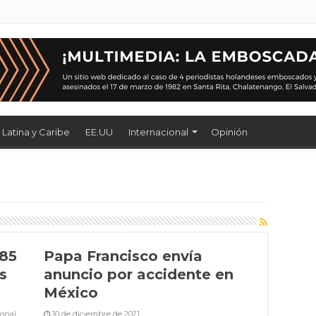
Latina y Caribe
EE.UU
Internacional
Opinión
 85
Papa Francisco envía
s
anuncio por accidente en
México
ional
10 de diciembre de 2021