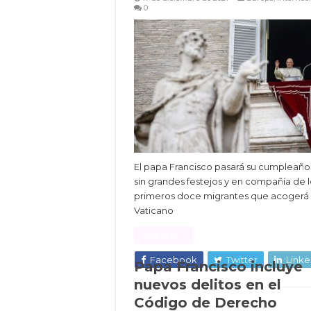
0
El papa Francisco pasará su cumpleaño
sin grandes festejos y en compañía de l
primeros doce migrantes que acogerá 
Vaticano
Read More »
Facebook
Twitter
Linke
Papa Francisco incluye
nuevos delitos en el
Código de Derecho