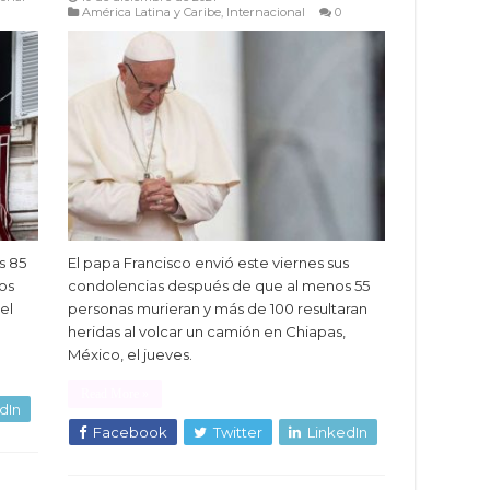
América Latina y Caribe
,
Internacional
0
s 85
El papa Francisco envió este viernes sus
os
condolencias después de que al menos 55
el
personas murieran y más de 100 resultaran
heridas al volcar un camión en Chiapas,
México, el jueves.
Read More »
dIn
Facebook
Twitter
LinkedIn