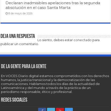
Declaran inadmisibles apelaciones tras la segunda
absolución en el caso Santa Marta
8 de mayo de 2026
Deja una respuesta
Lo siento, debes estar
conectado
para
publicar un comentario.
De la gente para la gente
En VOCES Diario digital estamos comprometidos con los derechos
humanos, la justicia transicional y la democratización de las
comunicaciones. Hablamos todos los días de la actualidad de
Latinoamérica y del mundo a través de la práctica de un
periodismo responsable, ético y profesional.
Redes sociales