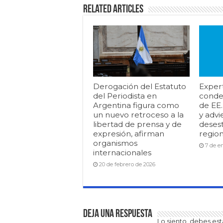
Related Articles
Derogación del Estatuto
Exper
del Periodista en
conde
Argentina figura como
de EE
un nuevo retroceso a la
y advi
libertad de prensa y de
desest
expresión, afirman
region
organismos
7 de e
internacionales
20 de febrero de 2026
Deja una respuesta
Lo siento, debes es