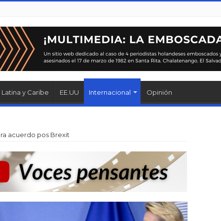
Latina y Caribe
EE.UU
Internacional
Opinión
ra acuerdo pos Brexit