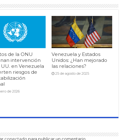
tos de la ONU
Venezuela y Estados
nan intervención
Unidos: ¿Han mejorado
. UU. en Venezuela
las relaciones?
erten riesgos de
25 de agosto de 2025
abilización
al
nero de 2026
tar
conectado
para publicar un comentario.