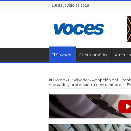
LUNES , JUNIO 29 2026
El Salvador
Centroamérica
América 
Home
/
El Salvador
/
Adopción del Bitcoin
mercado y protección a consumidores – F