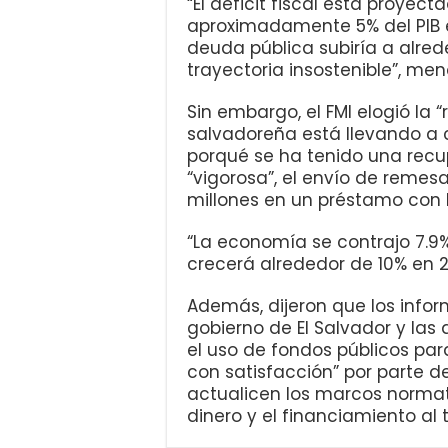
“El déficit fiscal está proyect
aproximadamente 5% del PIB en
deuda pública subiría a alred
trayectoria insostenible”, men
Sin embargo, el FMI elogió la
salvadoreña está llevando a c
porqué se ha tenido una rec
“vigorosa”, el envío de remes
millones en un préstamo con la
“La economía se contrajo 7.9
crecerá alrededor de 10% en 20
Además, dijeron que los infor
gobierno de El Salvador y las
el uso de fondos públicos pa
con satisfacción” por parte de
actualicen los marcos normati
dinero y el financiamiento al 