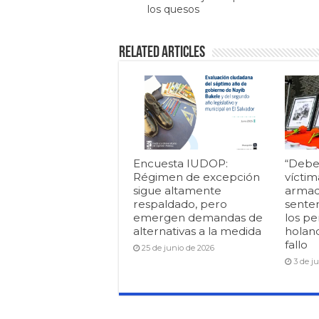
los quesos
Related Articles
Encuesta IUDOP:
“Debe
Régimen de excepción
víctim
sigue altamente
armad
respaldado, pero
senten
emergen demandas de
los pe
alternativas a la medida
holan
fallo
25 de junio de 2026
3 de j