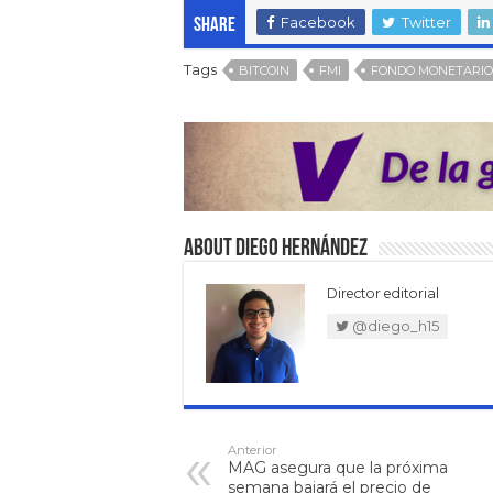
Facebook
Twitter
Share
Tags
BITCOIN
FMI
FONDO MONETARIO
About Diego Hernández
Director editorial
@diego_h15
Anterior
MAG asegura que la próxima
semana bajará el precio de