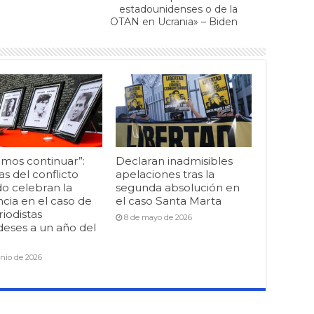
estadounidenses o de la
OTAN en Ucrania» – Biden
mos continuar”:
Declaran inadmisibles
as del conflicto
apelaciones tras la
o celebran la
segunda absolución en
cia en el caso de
el caso Santa Marta
riodistas
8 de mayo de 2026
deses a un año del
unio de 2026