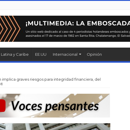
Latina y Caribe
EE.UU
Internacional
Opinión
 implica graves riesgos para integridad financiera, del
MI