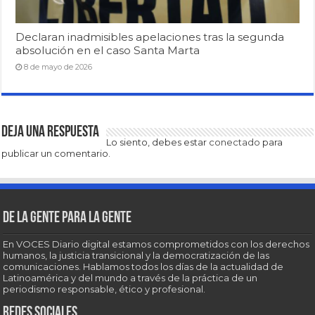
Declaran inadmisibles apelaciones tras la segunda
absolución en el caso Santa Marta
8 de mayo de 2026
Deja una respuesta
Lo siento, debes estar
conectado
para
publicar un comentario.
De la gente para la gente
En VOCES Diario digital estamos comprometidos con los derechos
humanos, la justicia transicional y la democratización de las
comunicaciones. Hablamos todos los días de la actualidad de
Latinoamérica y del mundo a través de la práctica de un
periodismo responsable, ético y profesional.
Redes sociales