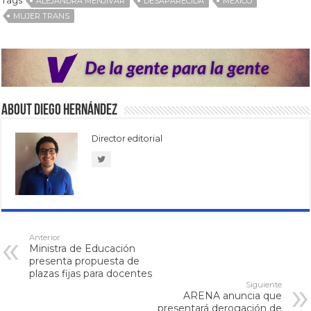
Tags
ALEJANDRA MENJÍVAR
DESAPARECIDA
MÉXICO
MUJER TRANS
About Diego Hernández
Director editorial
Anterior
Ministra de Educación
presenta propuesta de
plazas fijas para docentes
Siguiente
ARENA anuncia que
presentará derogación de