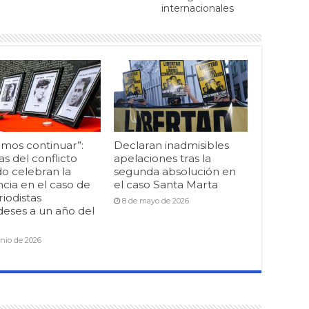
internacionales
mos continuar”:
Declaran inadmisibles
as del conflicto
apelaciones tras la
o celebran la
segunda absolución en
cia en el caso de
el caso Santa Marta
riodistas
8 de mayo de 2026
deses a un año del
unio de 2026