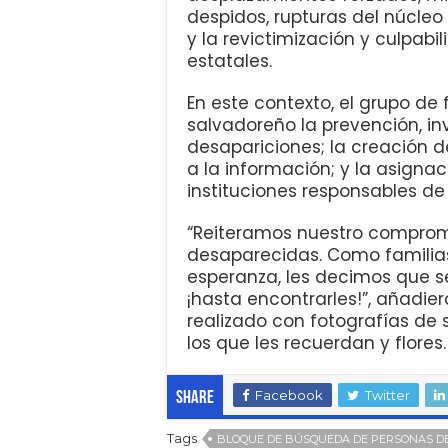
despidos, rupturas del núcleo
y la revictimización y culpabi
estatales.
En este contexto, el grupo de
salvadoreño la prevención, in
desapariciones; la creación de
a la información; y la asigna
instituciones responsables de 
“Reiteramos nuestro comprom
desaparecidas. Como familias,
esperanza, les decimos que s
¡hasta encontrarles!”, añadi
realizado con fotografías de 
los que les recuerdan y flores.
Facebook
Twitter
Share
Tags
BLOQUE DE BÚSQUEDA DE PERSONAS D