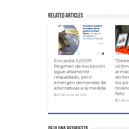
Related Articles
Encuesta IUDOP:
“Debe
Régimen de excepción
víctim
sigue altamente
armad
respaldado, pero
senten
emergen demandas de
los pe
alternativas a la medida
holan
fallo
25 de junio de 2026
3 de j