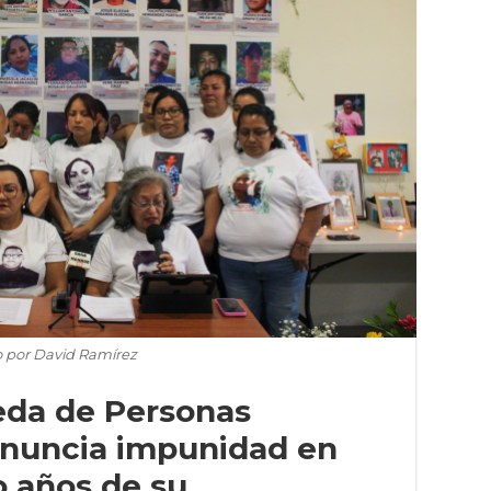
o por David Ramírez
eda de Personas
nuncia impunidad en
o años de su