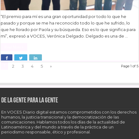
“El premio para mí es una gran oportunidad por todo lo que he
pasado y porque se me ha reconocido todo lo que he sufrido, lo
que he llorado por Paola y su búsqueda. Eso es lo que significa para
mí”, expresó a VOCES, Verónica Delgado. Delgado es una de …
Read More »
1
2
3
4
5
»
Page 1 of 5
De la gente para la gente
En VOCES Diario digital estamos comprometidos con los derechos
humanos, la justicia transicional y la democratización de las
comunicaciones. Hablamos todos los días de la actualidad de
Latinoamérica y del mundo a través de la práctica de un
periodismo responsable, ético y profesional.