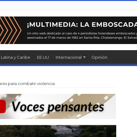
Latina y Caribe
EE.UU
Internacional
Opinión
ares para combatir violencia