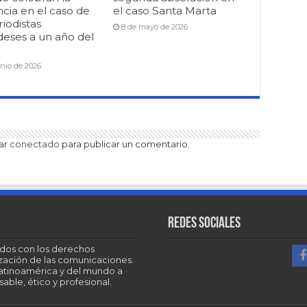
cia en el caso de
el caso Santa Marta
riodistas
8 de mayo de 2026
deses a un año del
unio de 2026
tar
conectado
para publicar un comentario.
Redes sociales
dos con los derechos
tización de las comunicaciones.
Latinoamérica y del mundo a
able, ético y profesional.