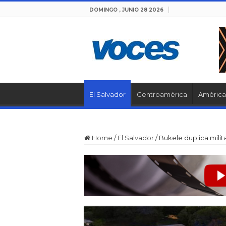
DOMINGO , JUNIO 28 2026
El Salvador
Centroamérica
América 
Home
/
El Salvador
/
Bukele duplica milit