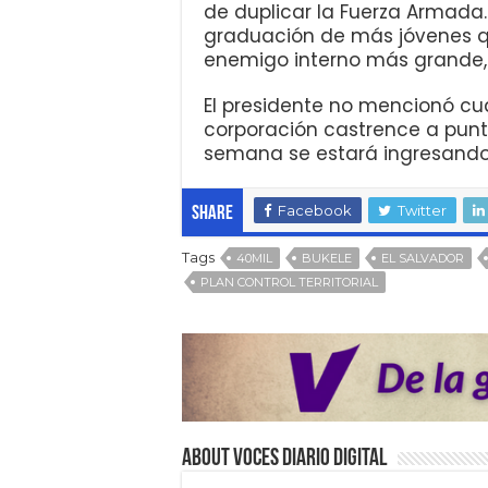
de duplicar la Fuerza Armada.
graduación de más jóvenes qu
enemigo interno más grande, q
El presidente no mencionó cu
corporación castrence a pun
semana se estará ingresando
Facebook
Twitter
Share
Tags
40MIL
BUKELE
EL SALVADOR
PLAN CONTROL TERRITORIAL
About VOCES Diario digital