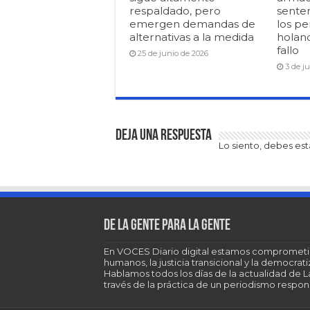
respaldado, pero
senten
emergen demandas de
los pe
alternativas a la medida
holan
fallo
25 de junio de 2026
3 de j
Deja una respuesta
Lo siento, debes es
De la gente para la gente
En VOCES Diario digital estamos comprometi
humanos, la justicia transicional y la democra
Hablamos todos los días de la actualidad de 
través de la práctica de un periodismo respons