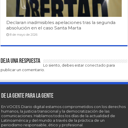
Declaran inadmisibles apelaciones tras la segunda
absolución en el caso Santa Marta
8 de mayo de 2026
Deja una respuesta
Lo siento, debes estar
conectado
para
publicar un comentario.
De la gente para la gente
En VOCES Diario digital estamos comprometidos con los derechos
humanos, la justicia transicional y la democratización de las
comunicaciones. Hablamos todos los días de la actualidad de
Latinoamérica y del mundo a través de la práctica de un
periodismo responsable, ético y profesional.