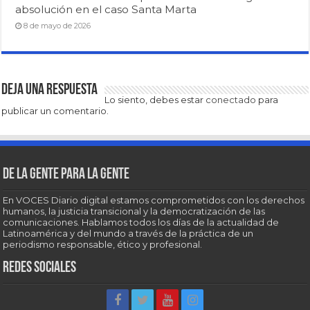
absolución en el caso Santa Marta
8 de mayo de 2026
Deja una respuesta
Lo siento, debes estar
conectado
para
publicar un comentario.
De la gente para la gente
En VOCES Diario digital estamos comprometidos con los derechos
humanos, la justicia transicional y la democratización de las
comunicaciones. Hablamos todos los días de la actualidad de
Latinoamérica y del mundo a través de la práctica de un
periodismo responsable, ético y profesional.
Redes sociales