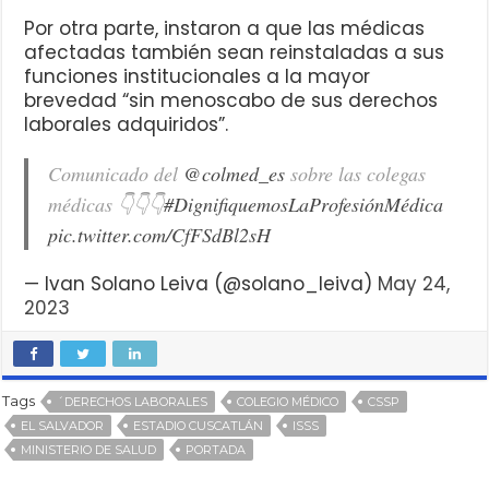
Por otra parte, instaron a que las médicas
afectadas también sean reinstaladas a sus
funciones institucionales a la mayor
brevedad “sin menoscabo de sus derechos
laborales adquiridos”.
Comunicado del
@colmed_es
sobre las colegas
médicas 👇👇👇
#DignifiquemosLaProfesiónMédica
pic.twitter.com/CfFSdBl2sH
— Ivan Solano Leiva (@solano_leiva)
May 24,
2023
Tags
´DERECHOS LABORALES
COLEGIO MÉDICO
CSSP
EL SALVADOR
ESTADIO CUSCATLÁN
ISSS
MINISTERIO DE SALUD
PORTADA