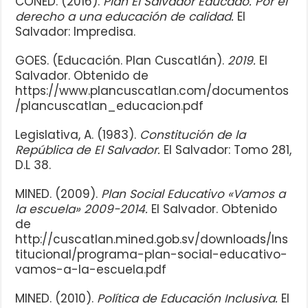
CONED. (2016).
Plan El Salvador Educado. Por el
derecho a una educación de calidad.
El
Salvador: Impredisa.
GOES. (Educación. Plan Cuscatlán).
2019.
El
Salvador. Obtenido de
https://www.plancuscatlan.com/documentos
/plancuscatlan_educacion.pdf
Legislativa, A. (1983).
Constitución de la
República de El Salvador.
El Salvador: Tomo 281,
D.L 38.
MINED. (2009).
Plan Social Educativo «Vamos a
la escuela» 2009-2014.
El Salvador. Obtenido
de
http://cuscatlan.mined.gob.sv/downloads/Ins
titucional/programa-plan-social-educativo-
vamos-a-la-escuela.pdf
MINED. (2010).
Política de Educación Inclusiva.
El