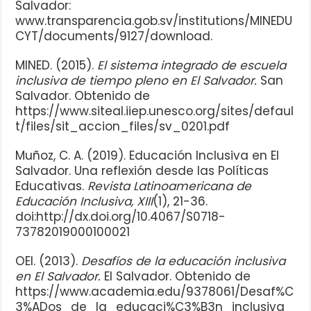
Salvador:
www.transparencia.gob.sv/institutions/MINEDU
CYT/documents/9127/download.
MINED. (2015).
El sistema integrado de escuela
inclusiva de tiempo pleno en El Salvador.
San
Salvador. Obtenido de
https://www.siteal.iiep.unesco.org/sites/defaul
t/files/sit_accion_files/sv_0201.pdf
Muñoz, C. A. (2019). Educación Inclusiva en El
Salvador. Una reflexión desde las Políticas
Educativas.
Revista Latinoamericana de
Educación Inclusiva, XIII
(1), 21-36.
doi:http://dx.doi.org/10.4067/S0718-
73782019000100021
OEI. (2013).
Desafíos de la educación inclusiva
en El Salvador.
El Salvador. Obtenido de
https://www.academia.edu/9378061/Desaf%C
3%ADos_de_la_educaci%C3%B3n_inclusiva_