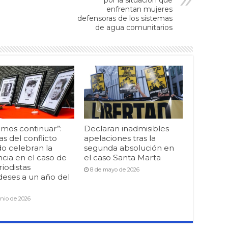
por la situación que
enfrentan mujeres
defensoras de los sistemas
de agua comunitarios
mos continuar”:
Declaran inadmisibles
as del conflicto
apelaciones tras la
o celebran la
segunda absolución en
cia en el caso de
el caso Santa Marta
riodistas
8 de mayo de 2026
deses a un año del
unio de 2026