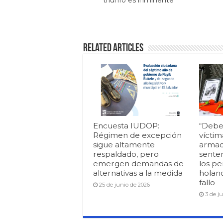
triunfo es inminente
Related Articles
Encuesta IUDOP:
“Debe
Régimen de excepción
víctim
sigue altamente
armad
respaldado, pero
senten
emergen demandas de
los pe
alternativas a la medida
holan
fallo
25 de junio de 2026
3 de j