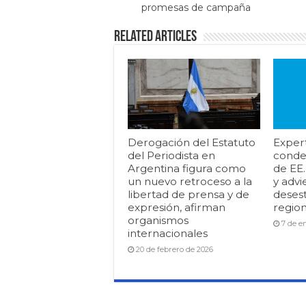
promesas de campaña
Related Articles
Derogación del Estatuto
Exper
del Periodista en
conde
Argentina figura como
de EE
un nuevo retroceso a la
y advi
libertad de prensa y de
desest
expresión, afirman
region
organismos
7 de e
internacionales
20 de febrero de 2026